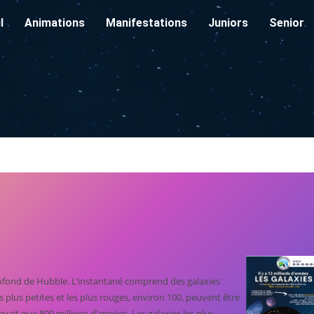
l
Animations
Manifestations
Juniors
Senior
profond de Hubble. L’instantané comprend des galaxies
es plus petites et les plus rouges, environ 100, peuvent être
avait que 800 millions d’années. Les galaxies les plus