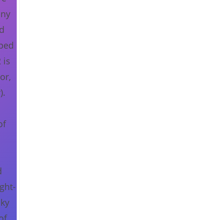
any
ed
aped
 is
or,
).
of
d
ght-
lky
of