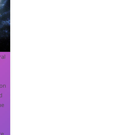
ral
 on
d
he
re