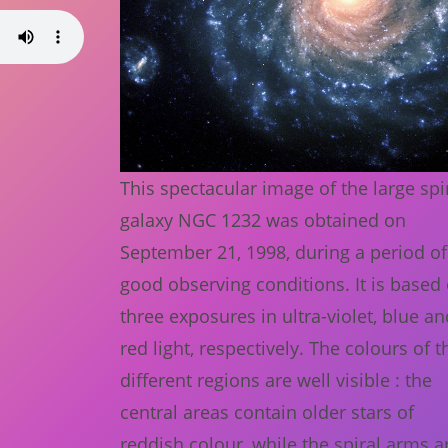
This spectacular image of the large spi
galaxy NGC 1232 was obtained on
September 21, 1998, during a period of
good observing conditions. It is based
three exposures in ultra-violet, blue an
red light, respectively. The colours of t
different regions are well visible : the
central areas contain older stars of
reddish colour, while the spiral arms a