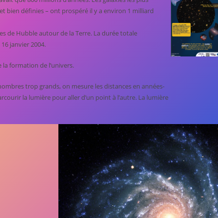
 et bien définies – ont prospéré il y a environ 1 milliard
es de Hubble autour de la Terre. La durée totale
 16 janvier 2004.
 la formation de l’univers.
s nombres trop grands, on mesure les distances en années-
urir la lumière pour aller d’un point à l’autre. La lumière